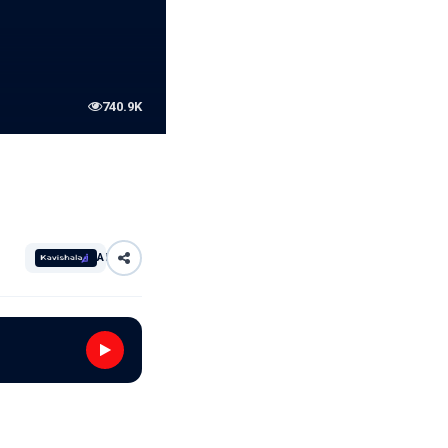
740.9K
AI