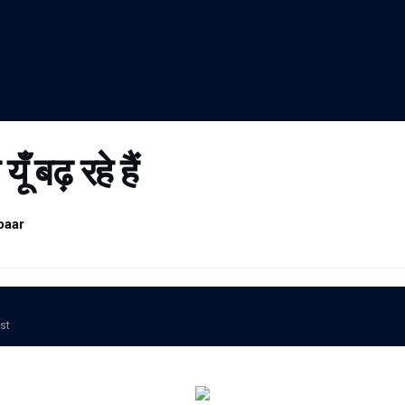
ँ बढ़ रहे हैं
baar
ost