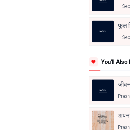
Sep
फूल द
Sep
You'll Also 
जीवन
Prash
अपनत
Prash