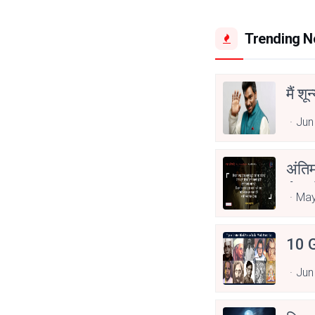
Trending 
मैं शू
Jun
अंति
Asp
May
10 G
Jun