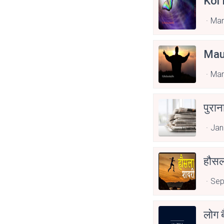
Koi
Mar
Mau
Mar
पुरा
Jan
हौसल
Sep