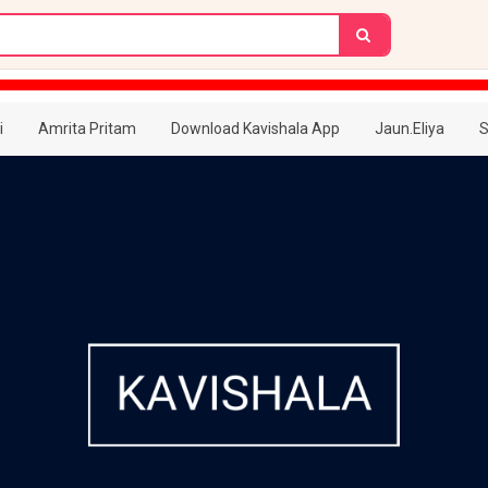
i
Amrita Pritam
Download Kavishala App
Jaun.Eliya
S