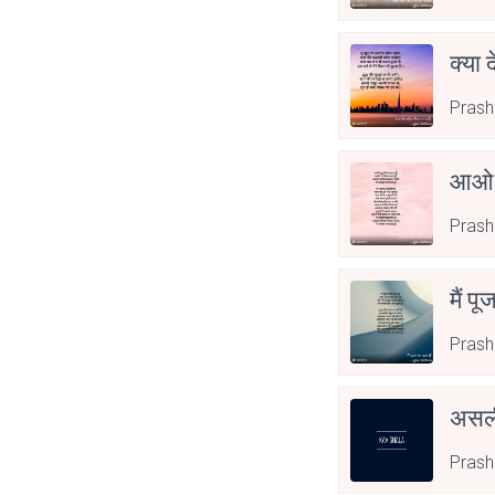
क्या 
Prash
आओ 
Prash
मैं पू
Prash
असली
Prash