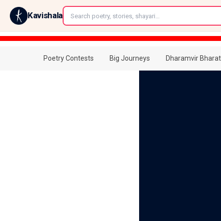
←
Kavishala
Poetry Contests
Big Journeys
Dharamvir Bharat