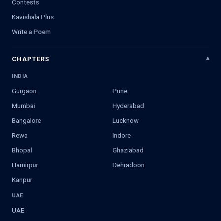
Contests
Kavishala Plus
Write a Poem
CHAPTERS
INDIA
Gurgaon
Pune
Mumbai
Hyderabad
Bangalore
Lucknow
Rewa
Indore
Bhopal
Ghaziabad
Hamirpur
Dehradoon
Kanpur
UAE
UAE