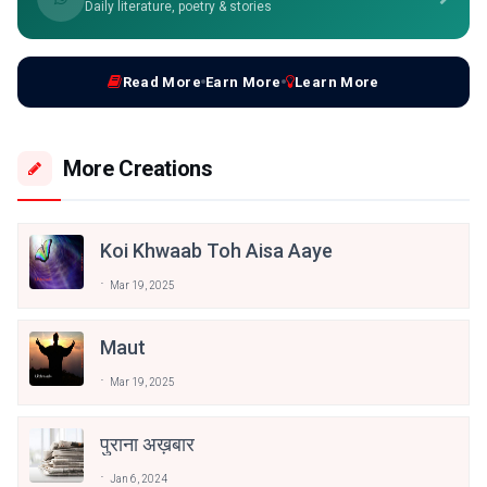
Daily literature, poetry & stories
Read More
Earn More
Learn More
More Creations
Koi Khwaab Toh Aisa Aaye
Mar 19, 2025
Maut
Mar 19, 2025
पुराना अख़बार
Jan 6, 2024