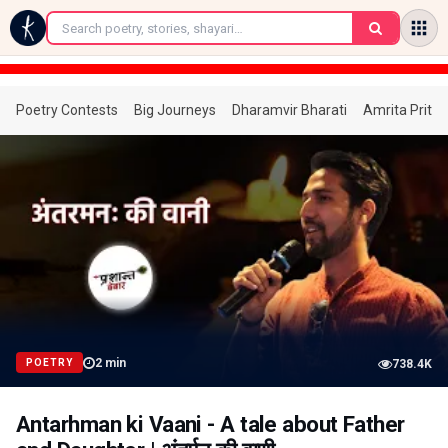
←
Poetry Contests
Big Journeys
Dharamvir Bharati
Amrita Prita
2
min
POETRY
738.4K
Antarhman ki Vaani - A tale about Father