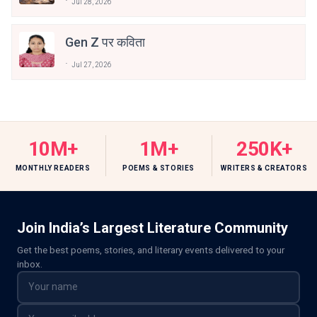
Jul 28, 2026
Gen Z पर कविता
Jul 27, 2026
10M+
1M+
250K+
MONTHLY READERS
POEMS & STORIES
WRITERS & CREATORS
Join India’s Largest Literature Community
Get the best poems, stories, and literary events delivered to your
inbox.