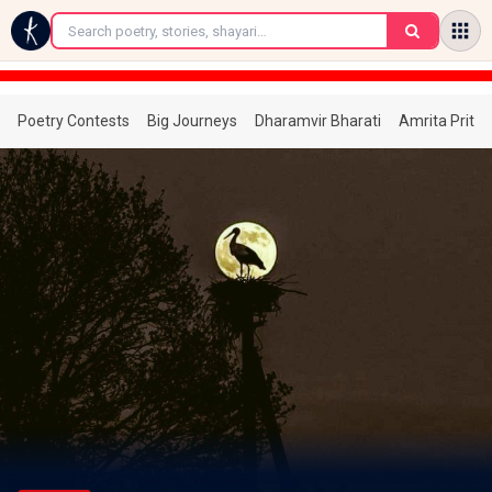
←
Poetry Contests
Big Journeys
Dharamvir Bharati
Amrita Prita