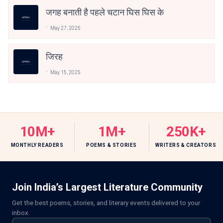
जगह बनाती है पहले चटान घिस घिस के
May 27, 2025
जिरह
May 15, 2025
10M+
1M+
250K+
MONTHLY READERS
POEMS & STORIES
WRITERS & CREATORS
Join India’s Largest Literature Community
Get the best poems, stories, and literary events delivered to your
inbox.