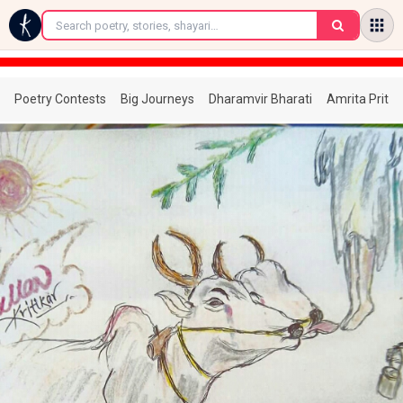
←
Poetry Contests
Big Journeys
Dharamvir Bharati
Amrita Prita