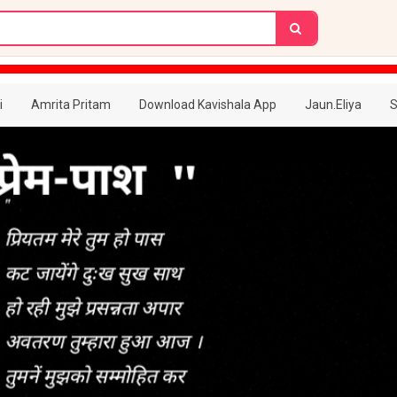
i
Amrita Pritam
Download Kavishala App
Jaun.Eliya
S