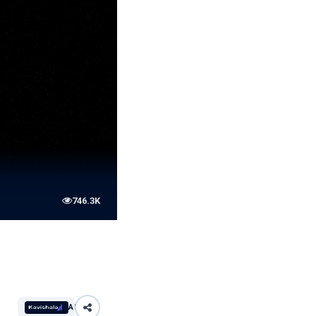
746.3K
AI