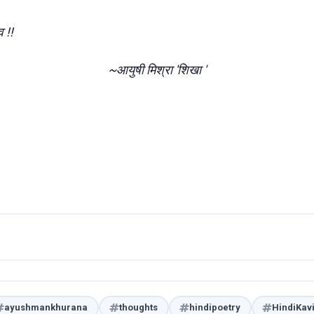
व !!
~आयुषी मिश्रा 'शिखा '
ayushmankhurana
thoughts
hindipoetry
HindiKavi