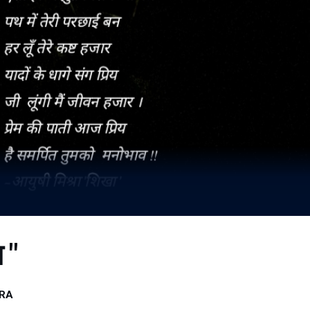
 "
HRA