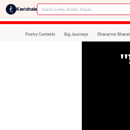
←
Kavishala
Poetry Contests
Big Journeys
Dharamvir Bharat