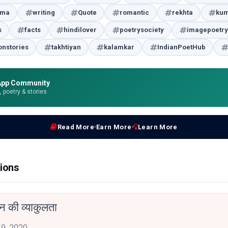
ama
writing
Quote
romantic
rekhta
kum
s
facts
hindilover
poetrysociety
imagepoetry
onstories
takhtiyan
kalamkar
IndianPoetHub
App Community
e, poetry & stories
Read More
Earn More
Learn More
ions
मन की व्याकुलता
 9, 2020