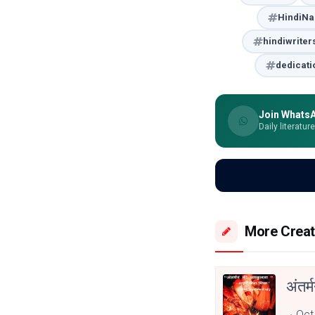
HindiN
hindiwriter
dedicati
Join Whats
Daily literatur
More Creat
अंतर्
Oct