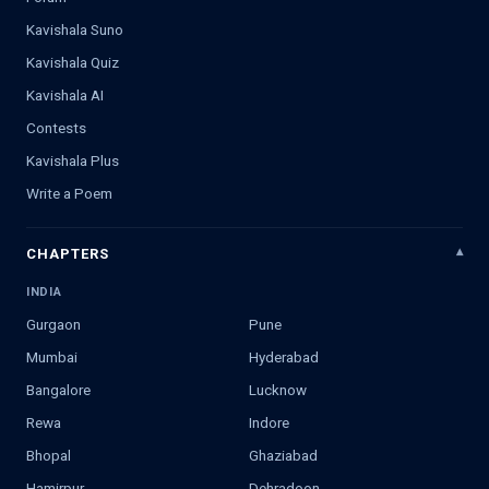
Kavishala Suno
Kavishala Quiz
Kavishala AI
Contests
Kavishala Plus
Write a Poem
CHAPTERS
INDIA
Gurgaon
Pune
Mumbai
Hyderabad
Bangalore
Lucknow
Rewa
Indore
Bhopal
Ghaziabad
Hamirpur
Dehradoon