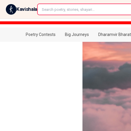
←
Kavishala
Poetry Contests
Big Journeys
Dharamvir Bharat