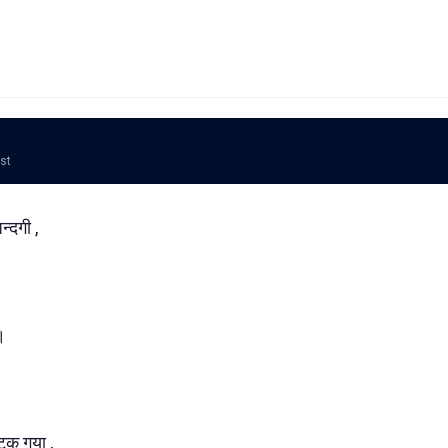
ost
्दगी ,
।
भटक गया ,