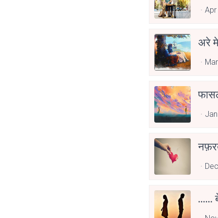
Apr
अरे मे
Mar
फासल
Jan
नफ़र
Dec
......