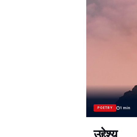
1
min
POETRY
उद्देश्य