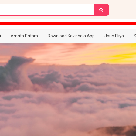
i
Amrita Pritam
Download Kavishala App
Jaun.Eliya
S