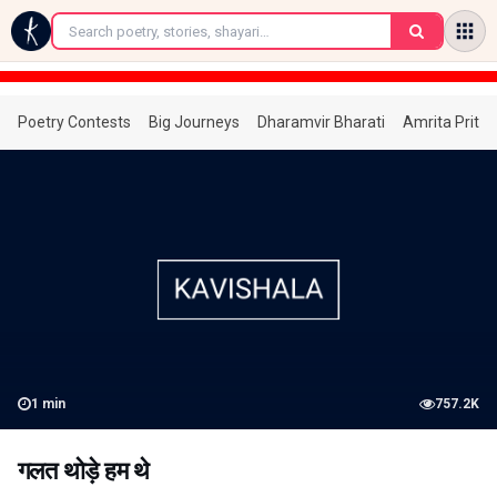
←
Poetry Contests
Big Journeys
Dharamvir Bharati
Amrita Prita
1
min
757.2K
गलत थोड़े हम थे