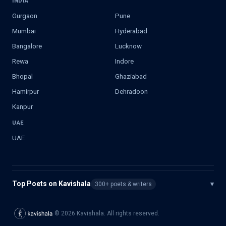
INDIA
Gurgaon
Pune
Mumbai
Hyderabad
Bangalore
Lucknow
Rewa
Indore
Bhopal
Ghaziabad
Hamirpur
Dehradoon
Kanpur
UAE
UAE
Top Poets on Kavishala
▾
300+ poets & writers
©
2026
Kavishala. All rights reserved.