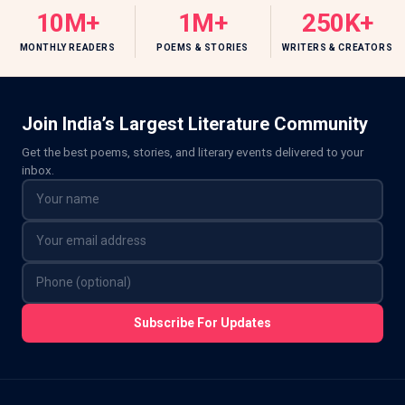
10M+
1M+
250K+
MONTHLY READERS
POEMS & STORIES
WRITERS & CREATORS
Join India’s Largest Literature Community
Get the best poems, stories, and literary events delivered to your
inbox.
Subscribe For Updates