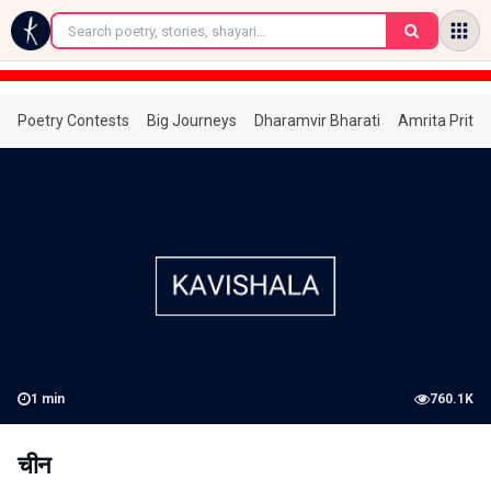
←
Poetry Contests
Big Journeys
Dharamvir Bharati
Amrita Prita
1
min
760.1K
चीन