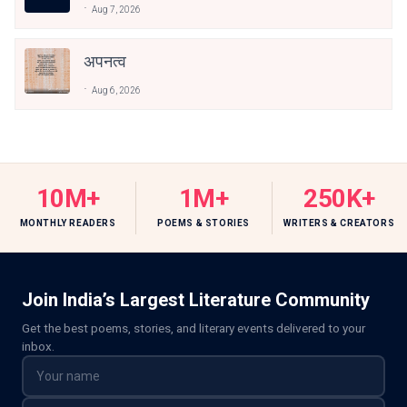
Aug 7, 2026
अपनत्व
Aug 6, 2026
10M+
1M+
250K+
MONTHLY READERS
POEMS & STORIES
WRITERS & CREATORS
Join India’s Largest Literature Community
Get the best poems, stories, and literary events delivered to your
inbox.