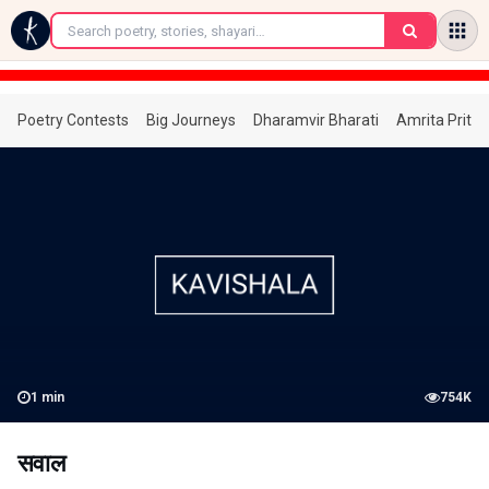
←
Poetry Contests
Big Journeys
Dharamvir Bharati
Amrita Prita
1
min
754K
सवाल