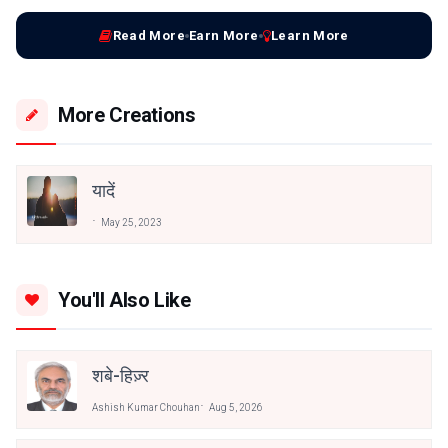
Read More
Earn More
Learn More
More Creations
यादें
May 25, 2023
You'll Also Like
शबे-हिज़्र
Ashish Kumar Chouhan
Aug 5, 2026