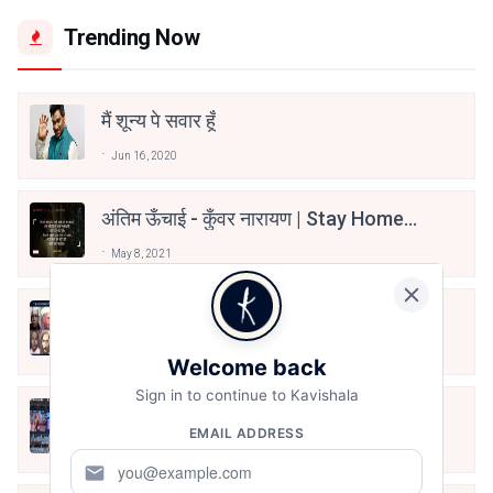
Trending Now
मैं शून्य पे सवार हूँ
Jun 16, 2020
अंतिम ऊँचाई - कुँवर नारायण | Stay Home
Stay Safe | TVF's Aspirants
May 8, 2021
10 Greatest Hindi Poets Of India
Jun 16, 2020
Welcome back
Sign in to continue to Kavishala
तू भी है राणा का वंशज फेंक जहां तक भाला जाए:
EMAIL ADDRESS
वाहिद अली वाहिद
Aug 7, 2021
mail