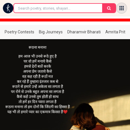
←
Poetry Contests
Big Journeys
Dharamvir Bharati
Amrita Prita