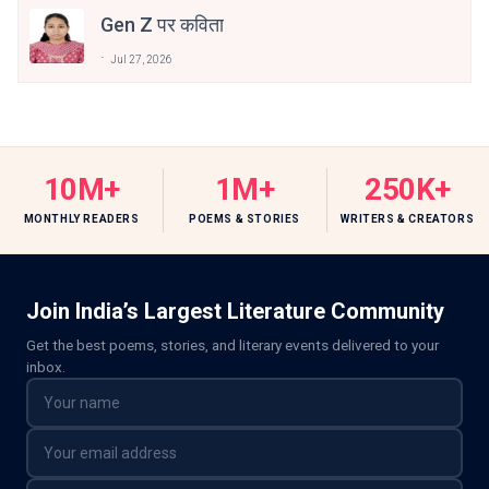
Gen Z पर कविता
Jul 27, 2026
10M+
1M+
250K+
MONTHLY READERS
POEMS & STORIES
WRITERS & CREATORS
Join India’s Largest Literature Community
Get the best poems, stories, and literary events delivered to your
inbox.