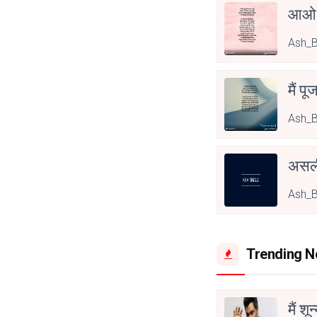
आओ 
Ash_
मैं पू
Ash_
असली
Ash_
Trending 
मैं शू