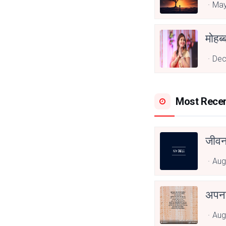
May
Dec
Most Rece
जीवन
Aug
अपनत
Aug