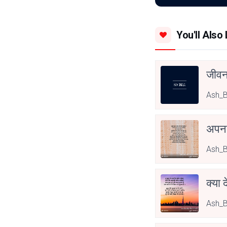
You'll Also 
जीवन
Ash_
अपनत
Ash_
क्या 
Ash_