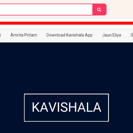
i
Amrita Pritam
Download Kavishala App
Jaun.Eliya
S