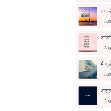
क्या 
Aug
आओ 
Aug
मैं पू
Aug
असली
Aug