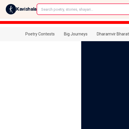
←
Kavishala
Poetry Contests
Big Journeys
Dharamvir Bharat