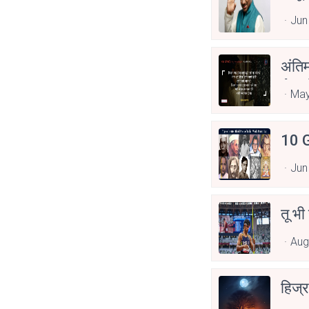
Jun
अंति
Asp
May
10 G
Jun
तू भी
Aug
हिज्र