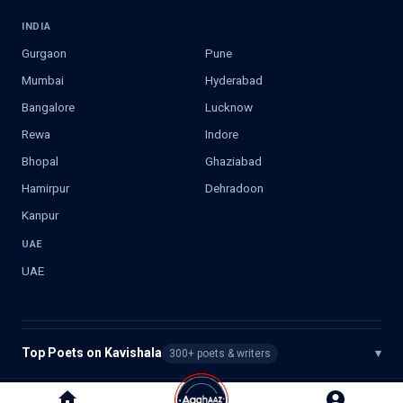
INDIA
Gurgaon
Pune
Mumbai
Hyderabad
Bangalore
Lucknow
Rewa
Indore
Bhopal
Ghaziabad
Hamirpur
Dehradoon
Kanpur
UAE
UAE
Top Poets on Kavishala
▾
300+ poets & writers