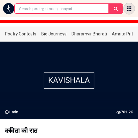
←
Poetry Contests
Big Journeys
Dharamvir Bharati
Amrita Prita
1
min
761.2K
कविता की रात