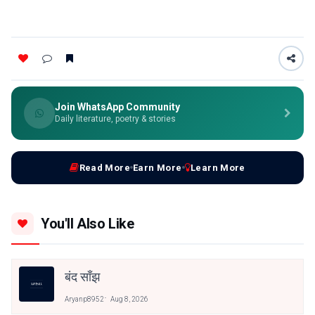
Join WhatsApp Community
Daily literature, poetry & stories
Read More
Earn More
Learn More
You'll Also Like
बंद साँझ
Aryanp8952
Aug 8, 2026