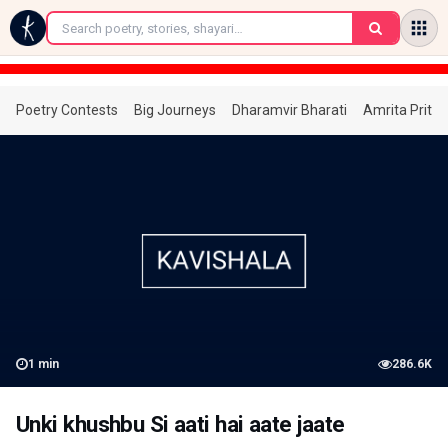
←
Poetry Contests
Big Journeys
Dharamvir Bharati
Amrita Prita
1
min
286.6K
Unki khushbu Si aati hai aate jaate