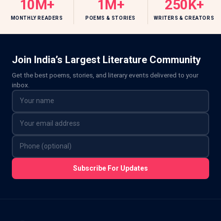
10M+
1M+
250K+
MONTHLY READERS
POEMS & STORIES
WRITERS & CREATORS
Join India’s Largest Literature Community
Get the best poems, stories, and literary events delivered to your
inbox.
Subscribe For Updates