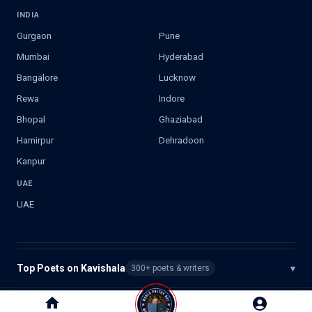
INDIA
Gurgaon
Pune
Mumbai
Hyderabad
Bangalore
Lucknow
Rewa
Indore
Bhopal
Ghaziabad
Hamirpur
Dehradoon
Kanpur
UAE
UAE
Top Poets on Kavishala
▾
300+ poets & writers
©
2026
Kavishala. All rights reserved.