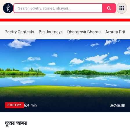
←
Poetry Contests
Big Journeys
Dharamvir Bharati
Amrita Prita
1
min
POETRY
746.8K
ঘুমের আসর