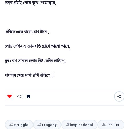
লম্বা চাটাই পেতে বুঝে পেতে ভুয়ে,
দেরিতে এলে রাতে চোখ টানে ,
লোড শেডিং এ মোমবাতি চোখে আলো আনে,
ঘুম চোখ সামলে জবাব দিই দেরির নালিশে,
সামান্য খেয়ে মাথা রাখি বালিশে ||
struggle
Tragedy
inspirational
Thriller