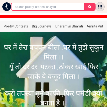
←
Poetry Contests
Big Journeys
Dharamvir Bharati
Amrita Prita