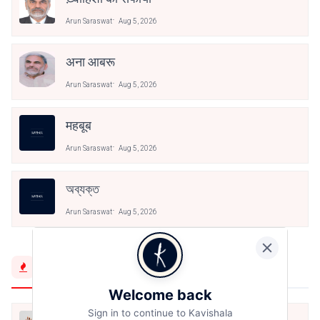
Arun Saraswat
Aug 5, 2026
अना आबरू
Arun Saraswat
Aug 5, 2026
महबूब
Arun Saraswat
Aug 5, 2026
অব্যক্ত
Arun Saraswat
Aug 5, 2026
Trending Now
Welcome back
Sign in to continue to Kavishala