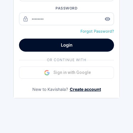
PASSWORD
lock_outline
remove_red_eye
Forgot Password?
Login
OR CONTINUE WITH
Sign in with Google
New to Kavishala?
Create account