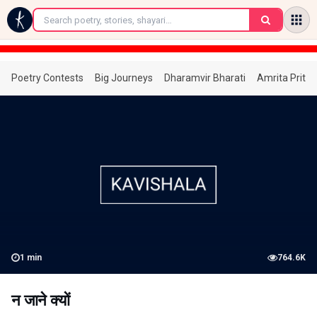
←
Poetry Contests
Big Journeys
Dharamvir Bharati
Amrita Prita
1
min
764.6K
न जाने क्यों