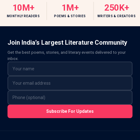
10M+
1M+
250K+
MONTHLY READERS
POEMS & STORIES
WRITERS & CREATORS
Join India’s Largest Literature Community
Get the best poems, stories, and literary events delivered to your
inbox.
Subscribe For Updates