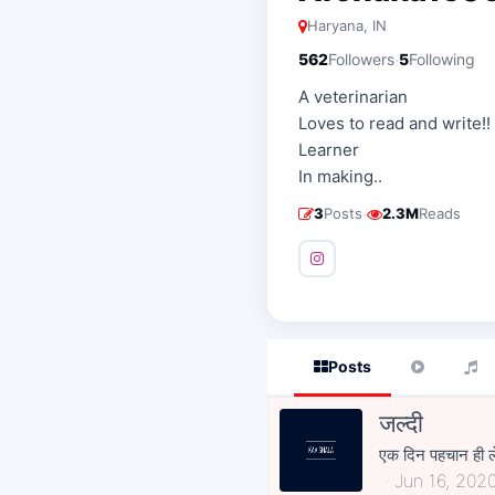
Haryana, IN
·
562
Followers
5
Following
A veterinarian
Loves to read and write!!
Learner
In making..
·
3
Posts
2.3M
Reads
Posts
जल्दी
एक दिन पहचान ही ले
Jun 16, 202