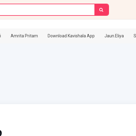
i
Amrita Pritam
Download Kavishala App
Jaun.Eliya
S
9