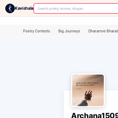
←
Kavishala
Poetry Contests
Big Journeys
Dharamvir Bharat
Archana150