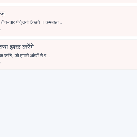
ज़
आज बैठे हम आप पर तीन-चार पंकि्तयां लिखने । कमबख्त...
0
या इश्क करेंगें
क करेंगें, जो हमारी आंखों से प...
0