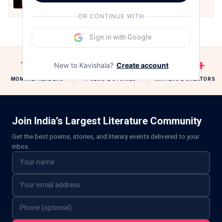
Jul 30, 2026
OR CONTINUE WITH
Sign in with Google
10M+
1M+
250K+
New to Kavishala?
Create account
MONTHLY READERS
POEMS & STORIES
WRITERS & CREATORS
Join India’s Largest Literature Community
Get the best poems, stories, and literary events delivered to your
inbox.