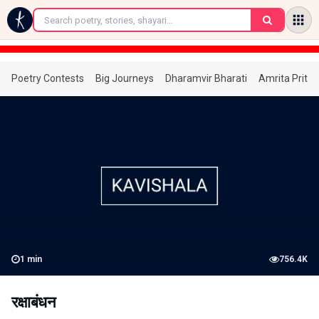
←
Poetry Contests
Big Journeys
Dharamvir Bharati
Amrita Prita
1
min
756.4K
रक्षाबंधन