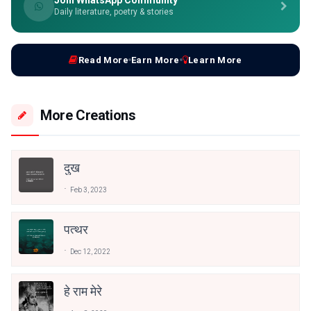
Daily literature, poetry & stories
Read More
Earn More
Learn More
More Creations
दुख
Feb 3, 2023
पत्थर
Dec 12, 2022
हे राम मेरे