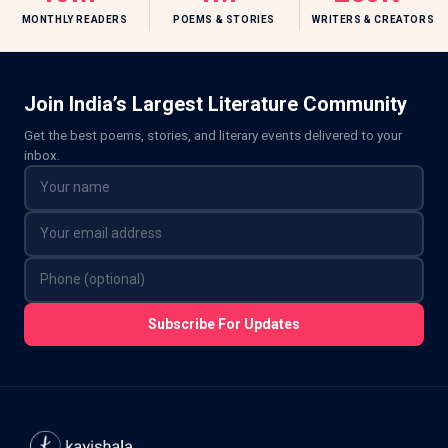
MONTHLY READERS
POEMS & STORIES
WRITERS & CREATORS
Join India’s Largest Literature Community
Get the best poems, stories, and literary events delivered to your
inbox.
Subscribe For Updates