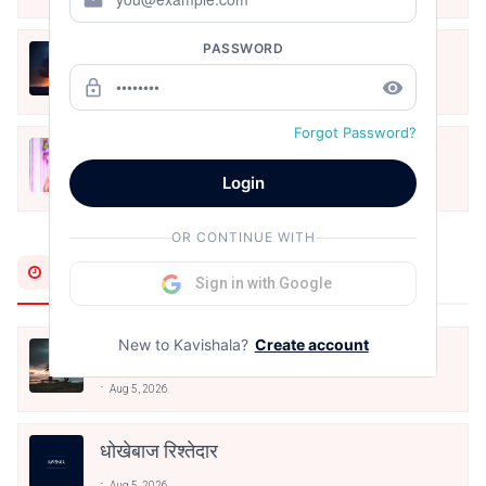
PASSWORD
हिज्र पे ये रात भी
lock_outline
remove_red_eye
May 12, 2024
Forgot Password?
मोहब्बत के सफ़र को एक हँसी आग़ाज़ दे देना -
अनामिका अम्बर जैन
Login
Dec 24, 2021
OR CONTINUE WITH
Most Recent
Sign in with Google
New to Kavishala?
Create account
उल्फ़त का फूल
Aug 5, 2026
धोखेबाज रिश्तेदार
Aug 5, 2026