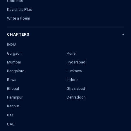
Contests
Kavishala Plus
Write a Poem
CHAPTERS
INDIA
Gurgaon
Pune
Mumbai
Hyderabad
Bangalore
Lucknow
Rewa
Indore
Bhopal
Ghaziabad
Hamirpur
Dehradoon
Kanpur
UAE
UAE