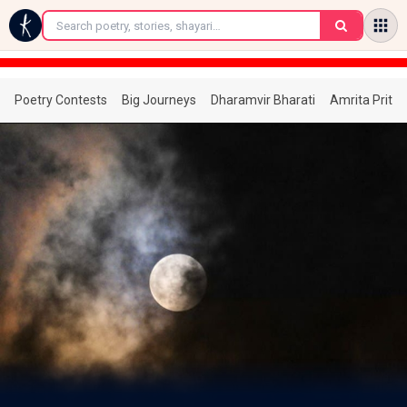
←
Poetry Contests
Big Journeys
Dharamvir Bharati
Amrita Prita