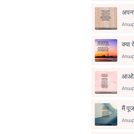
अपनत
Anuu
क्या 
Anuu
आओ 
Anuu
मैं पू
Anuu