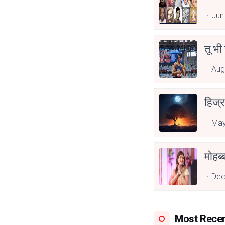
Jun
तू भी
Aug
हिज्र
May
Dec
Most Rece