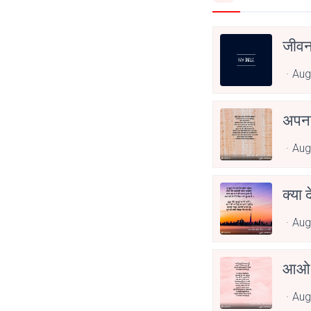
जीवन
Aug
अपनत
Aug
क्या 
Aug
आओ 
Aug