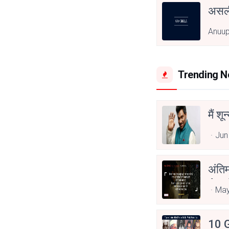
असली
Anuu
Trending 
मैं शू
Jun
अंति
Asp
May
10 G