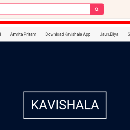
i
Amrita Pritam
Download Kavishala App
Jaun.Eliya
S