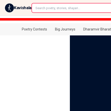
←
Kavishala
Poetry Contests
Big Journeys
Dharamvir Bharat