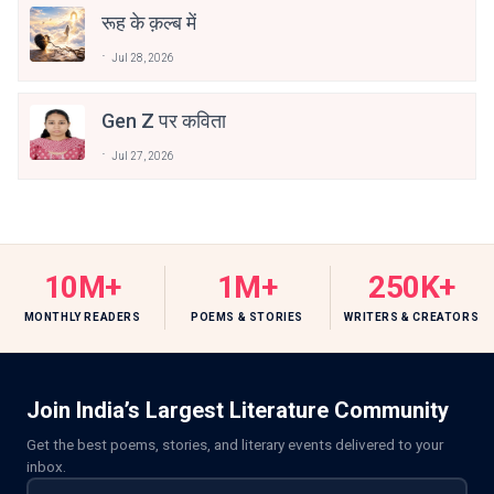
रूह के क़ल्ब में
Jul 28, 2026
Gen Z पर कविता
Jul 27, 2026
10M+
1M+
250K+
MONTHLY READERS
POEMS & STORIES
WRITERS & CREATORS
Join India’s Largest Literature Community
Get the best poems, stories, and literary events delivered to your
inbox.