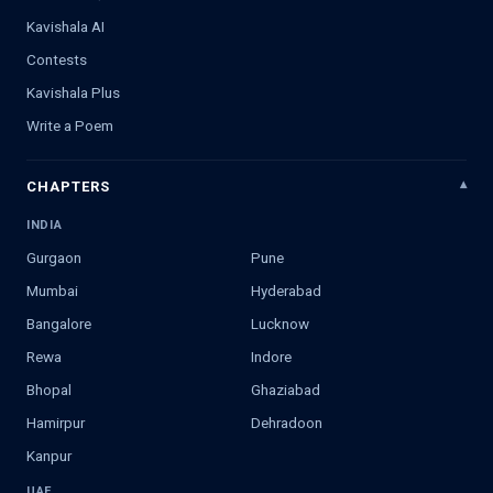
Kavishala AI
Contests
Kavishala Plus
Write a Poem
CHAPTERS
INDIA
Gurgaon
Pune
Mumbai
Hyderabad
Bangalore
Lucknow
Rewa
Indore
Bhopal
Ghaziabad
Hamirpur
Dehradoon
Kanpur
UAE