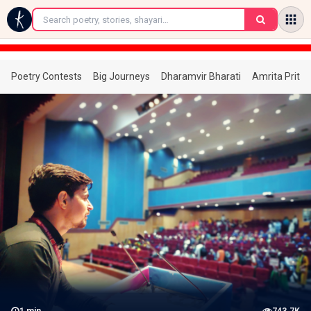
←
Poetry Contests
Big Journeys
Dharamvir Bharati
Amrita Prita