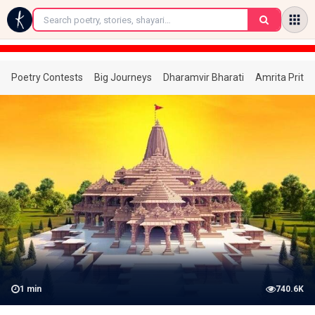
←
Poetry Contests
Big Journeys
Dharamvir Bharati
Amrita Prita
1
min
740.6K