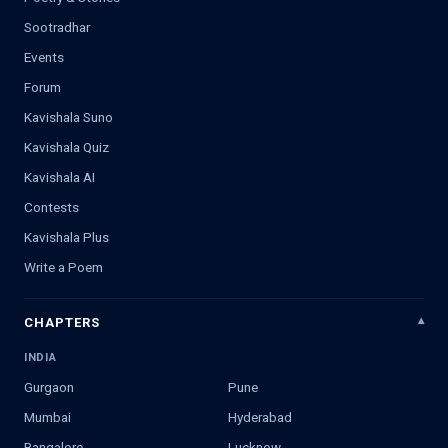
Sootradhar
Events
Forum
Kavishala Suno
Kavishala Quiz
Kavishala AI
Contests
Kavishala Plus
Write a Poem
CHAPTERS
INDIA
Gurgaon
Pune
Mumbai
Hyderabad
Bangalore
Lucknow