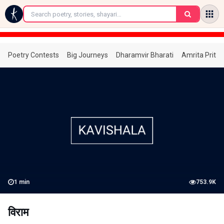
←
Poetry Contests
Big Journeys
Dharamvir Bharati
Amrita Prita
1
min
753.9K
विराम