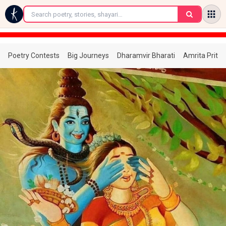
←
Poetry Contests
Big Journeys
Dharamvir Bharati
Amrita Prita