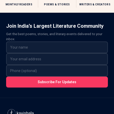
MONTHLY READERS
POEMS & STORIES
WRITERS & CREATORS
Join India’s Largest Literature Community
Get the best poems, stories, and literary events delivered to your
inbox.
Subscribe For Updates