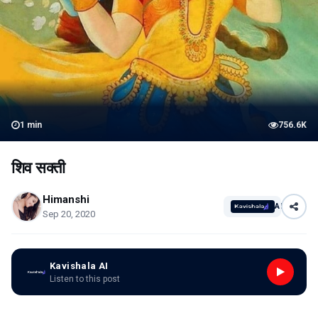
1
min
756.6K
शिव सक्ती
Himanshi
AI
Sep 20, 2020
Kavishala AI
Listen to this post