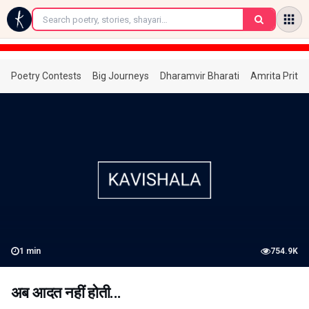
←
Poetry Contests
Big Journeys
Dharamvir Bharati
Amrita Prita
1
min
754.9K
अब आदत नहीं होती...