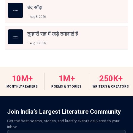
बंद साँझ
Aug 8, 2026
तुम्हारी राह में खड़े तमाशाई हैं
Aug 8, 2026
10M+
1M+
250K+
MONTHLY READERS
POEMS & STORIES
WRITERS & CREATORS
Join India’s Largest Literature Community
Get the best poems, stories, and literary events delivered to your
inbox.