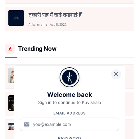
तुम्हारी राह में खड़े तमाशाई हैं
Ankurmishra
Aug 8, 2026
Trending Now
मैं शून्य पे सवार हूँ
Jun 16, 2020
Welcome back
अंतिम ऊँचाई - कुँवर नारायण | Stay Home
Sign in to continue to Kavishala
Stay Safe | TVF's Aspirants
May 8, 2021
EMAIL ADDRESS
mail
10 Greatest Hindi Poets Of India
Jun 16, 2020
PASSWORD