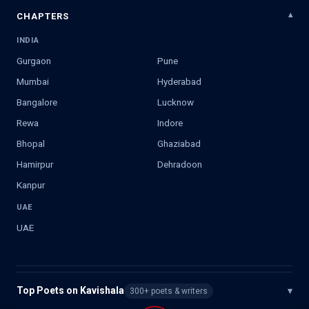
CHAPTERS
INDIA
Gurgaon
Pune
Mumbai
Hyderabad
Bangalore
Lucknow
Rewa
Indore
Bhopal
Ghaziabad
Hamirpur
Dehradoon
Kanpur
UAE
UAE
Top Poets on Kavishala
▾
300+ poets & writers