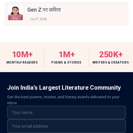
Gen Z पर कविता
Jul 27, 2026
10M+
1M+
250K+
MONTHLY READERS
POEMS & STORIES
WRITERS & CREATORS
Join India’s Largest Literature Community
Get the best poems, stories, and literary events delivered to your
inbox.