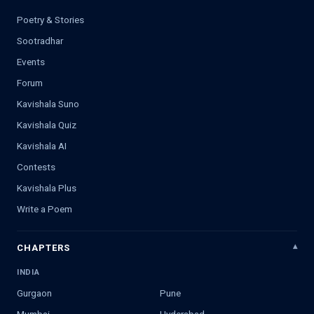
Poetry & Stories
Sootradhar
Events
Forum
Kavishala Suno
Kavishala Quiz
Kavishala AI
Contests
Kavishala Plus
Write a Poem
CHAPTERS
INDIA
Gurgaon
Pune
Mumbai
Hyderabad