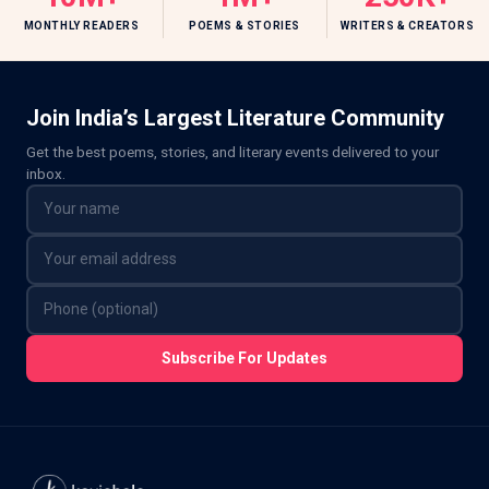
MONTHLY READERS
POEMS & STORIES
WRITERS & CREATORS
Join India’s Largest Literature Community
Get the best poems, stories, and literary events delivered to your
inbox.
Subscribe For Updates