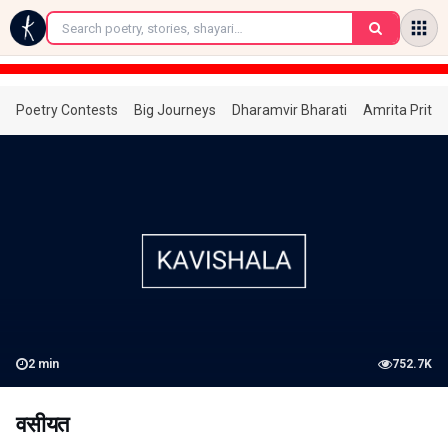
←
Poetry Contests
Big Journeys
Dharamvir Bharati
Amrita Prita
2
min
752.7K
वसीयत