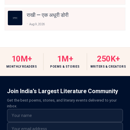
राखी — एक अधूरी डोरी
Aug 9, 2026
10M+
1M+
250K+
MONTHLY READERS
POEMS & STORIES
WRITERS & CREATORS
Join India’s Largest Literature Community
Get the best poems, stories, and literary events delivered to your
inbox.