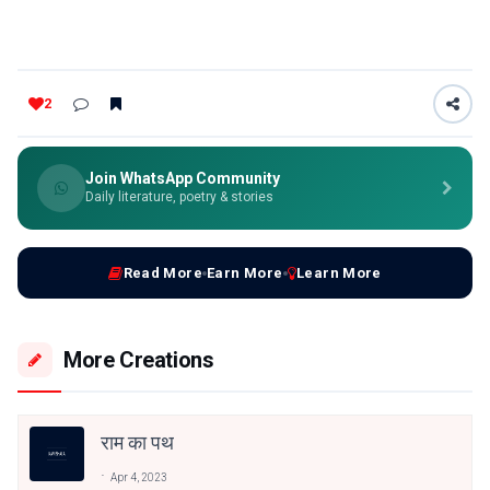
2
Join WhatsApp Community
Daily literature, poetry & stories
Read More
Earn More
Learn More
More Creations
राम का पथ
Apr 4, 2023