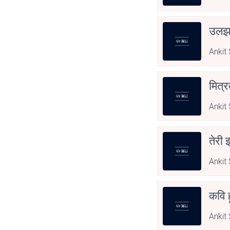
उल
Ankit
मित्र
Ankit
तेरी
Ankit
कवि ह
Ankit