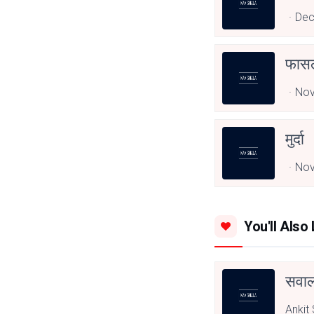
Dec
फासल
Nov
मुर्दा
Nov
You'll Also 
सवाल 
Ankit