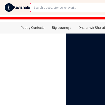
←
Kavishala
Poetry Contests
Big Journeys
Dharamvir Bharat