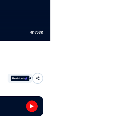
753K
AI