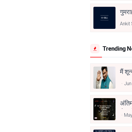
गुमरा
Ankit
Trending 
मैं शू
Jun
अंति
Asp
May