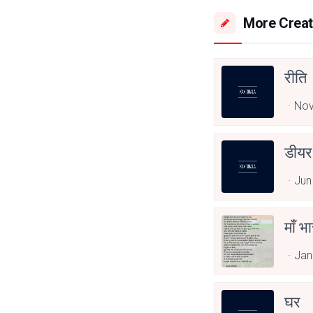
More Creat
रीति
Nov
डीयर 
Jun
माँ भ
Jan
घर