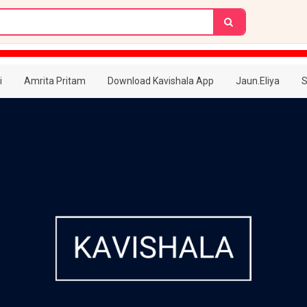
i
Amrita Pritam
Download Kavishala App
Jaun.Eliya
S