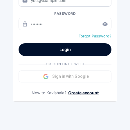
mail
PASSWORD
lock_outline
remove_red_eye
Forgot Password?
Login
OR CONTINUE WITH
Sign in with Google
New to Kavishala?
Create account