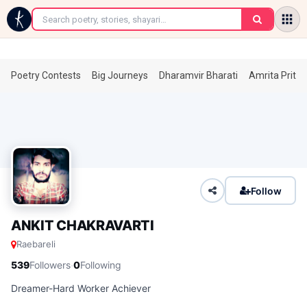
←
Poetry Contests
Big Journeys
Dharamvir Bharati
Amrita Prita
Follow
ANKIT CHAKRAVARTI
Raebareli
·
539
Followers
0
Following
Dreamer-Hard Worker Achiever