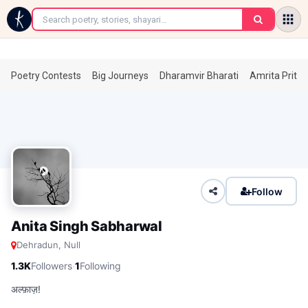
←
Poetry Contests
Big Journeys
Dharamvir Bharati
Amrita Prita
Follow
Anita Singh Sabharwal
Dehradun, Null
·
1.3K
Followers
1
Following
अल्फ़ाज़!