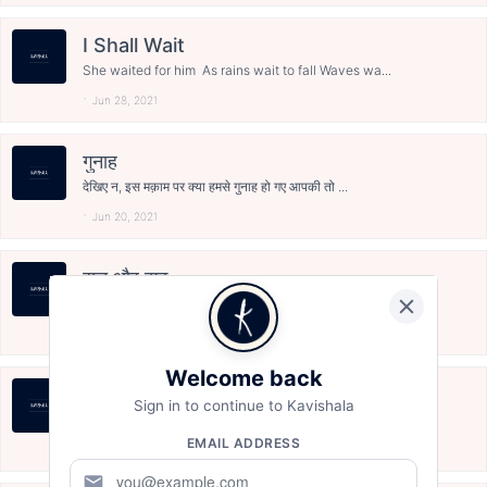
I Shall Wait
She waited for him As rains wait to fall Waves wa...
Jun 28, 2021
गुनाह
देखिए न, इस मक़ाम पर क्या हमसे गुनाह हो गए आपकी तो ...
Jun 20, 2021
सच और झूठ
सच का अजीब मिजाज़ होता है। कैक्टस के फूलों-सा... का...
Jun 1, 2021
Welcome back
दायरे
Sign in to continue to Kavishala
ख़ामोश लफ़्ज़ उदास नग़मे लाचार रिश्ते बेचैन वक़्त ये छु...
EMAIL ADDRESS
Apr 27, 2021
mail