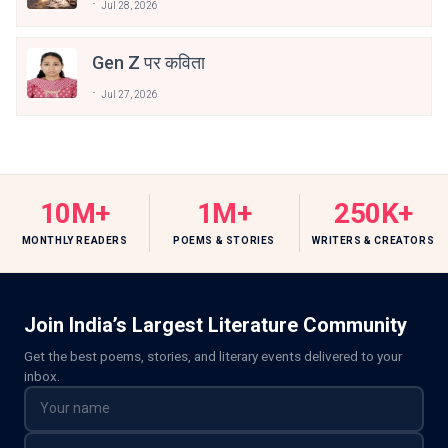
Jul 28, 2026
Gen Z पर कविता
Jul 27, 2026
10M+
1M+
250K+
MONTHLY READERS
POEMS & STORIES
WRITERS & CREATORS
Join India’s Largest Literature Community
Get the best poems, stories, and literary events delivered to your
inbox.