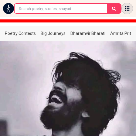
←
Poetry Contests
Big Journeys
Dharamvir Bharati
Amrita Prita