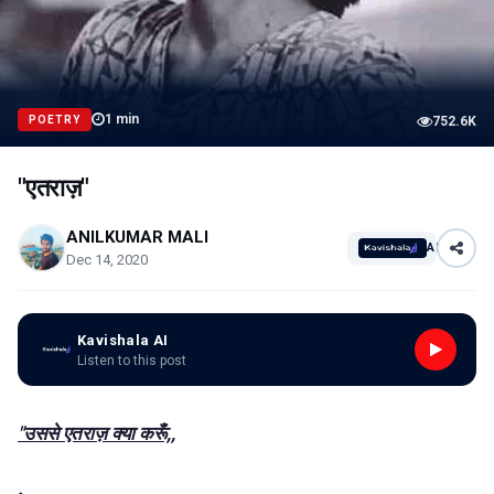
1
min
POETRY
752.6K
"एतराज़"
ANILKUMAR MALI
AI
Dec 14, 2020
Kavishala AI
Listen to this post
"उससे एतराज़ क्या करूँ,,
.