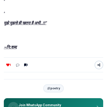
.
मुझे मुझसे ही खतरा है अभी..!!"
~नि:शब्द
1
1
poetry
Join WhatsApp Community