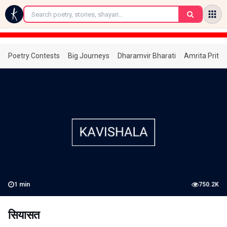
←
Poetry Contests
Big Journeys
Dharamvir Bharati
Amrita Prita
1
min
750.2K
सियासत