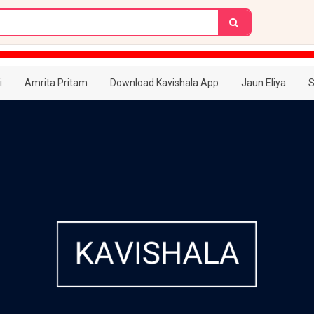
i
Amrita Pritam
Download Kavishala App
Jaun.Eliya
S