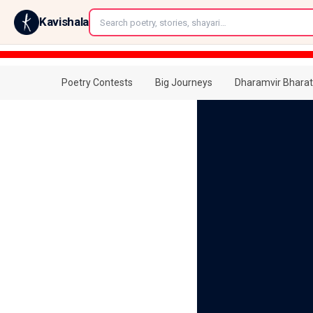
←
Kavishala
Poetry Contests
Big Journeys
Dharamvir Bharat