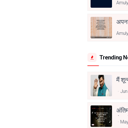
Amuly
अपनत
Amuly
Trending 
मैं शू
Jun
अंति
Asp
May