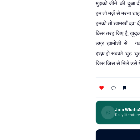
मुझको जीने की दुआ द
हम तो मर्ज़ से मरना चाह
हमको तो खामखाँ दवा 
किस तरह जिए है, ख़ुदक
उम्र ख़ामोशी से.... ग
इश्क़ हो सबको घुट घुट
जिस जिस से मिले उसे य
Join Whats
Daily literatur