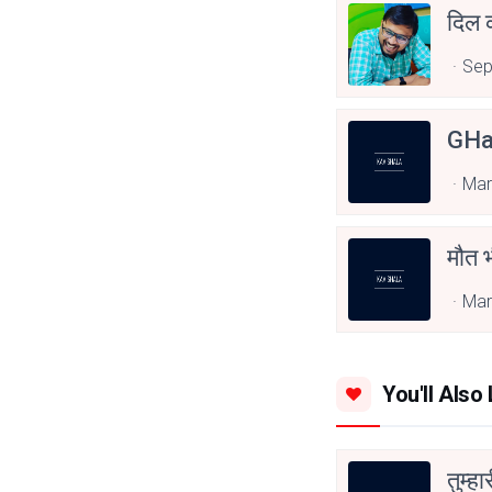
दिल क
Sep
GHa
Mar
मौत 
Mar
You'll Also 
तुम्हा