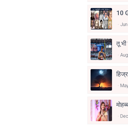
10 G
Jun
तू भी
Aug
हिज्र
May
Dec