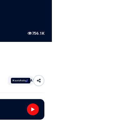
756.1K
AI