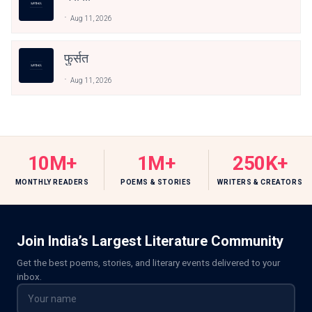
Aug 11, 2026
फुर्सत
Aug 11, 2026
10M+
1M+
250K+
MONTHLY READERS
POEMS & STORIES
WRITERS & CREATORS
Join India’s Largest Literature Community
Get the best poems, stories, and literary events delivered to your
inbox.