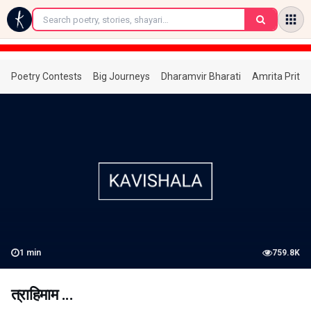
←
Poetry Contests
Big Journeys
Dharamvir Bharati
Amrita Prita
1
min
759.8K
त्राहिमाम ...