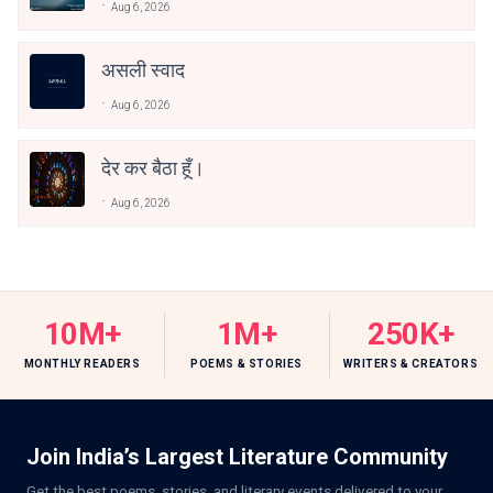
Aug 6, 2026
असली स्वाद
Aug 6, 2026
देर कर बैठा हूँ।
Aug 6, 2026
10M+
1M+
250K+
MONTHLY READERS
POEMS & STORIES
WRITERS & CREATORS
Join India’s Largest Literature Community
Get the best poems, stories, and literary events delivered to your