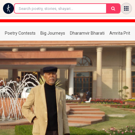
←
Poetry Contests
Big Journeys
Dharamvir Bharati
Amrita Prita