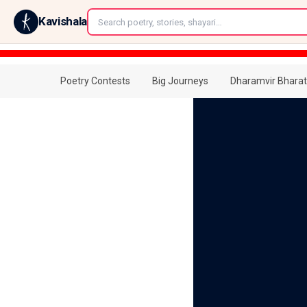
←
Kavishala
Poetry Contests
Big Journeys
Dharamvir Bharat