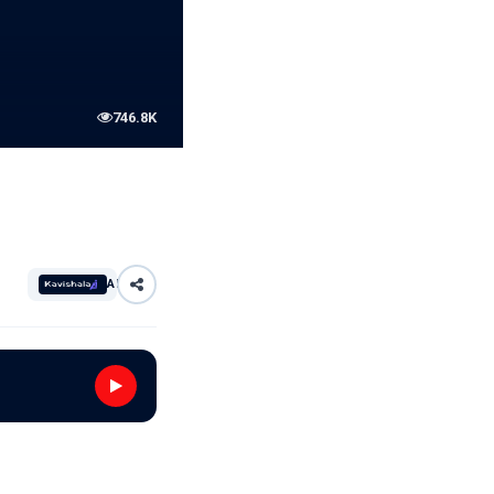
746.8K
AI