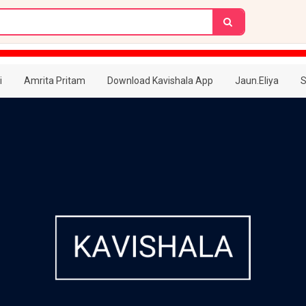
i
Amrita Pritam
Download Kavishala App
Jaun.Eliya
S