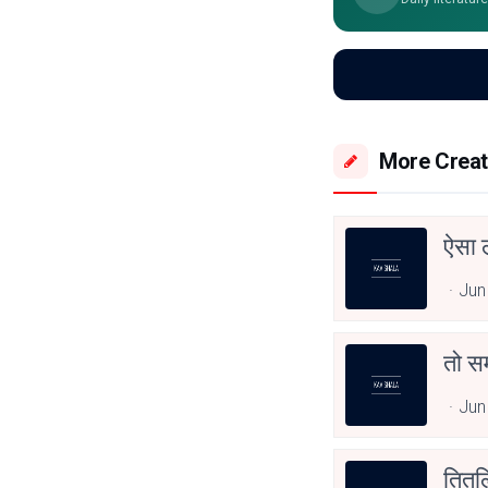
More Creat
ऐसा ल
Jun
तो सम
Jun
तितलि