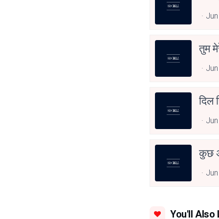
Jun
तुम मे
Jun
दिल फ
Jun
कुछ अ
Jun
You'll Also 