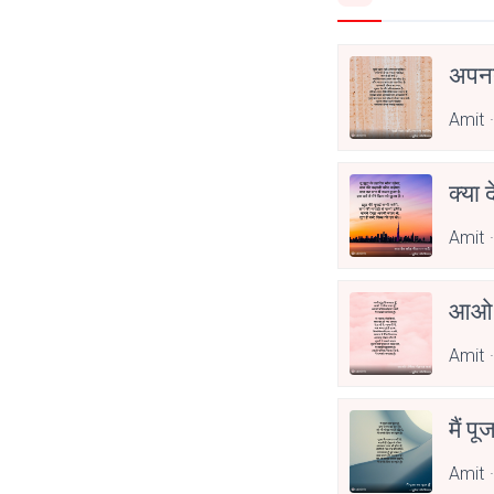
अपनत
Amit
क्या 
Amit
आओ 
Amit
मैं पू
Amit