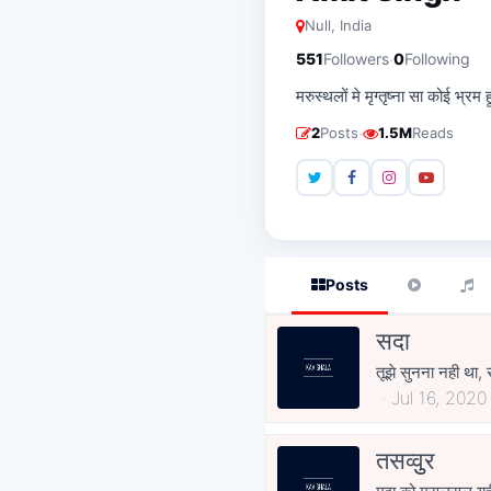
Null, India
·
551
Followers
0
Following
मरुस्थलों मे मृग्तृष्ना सा कोई भ्
·
2
Posts
1.5M
Reads
Posts
सदा
Jul 16, 2020
तसव्वुुर