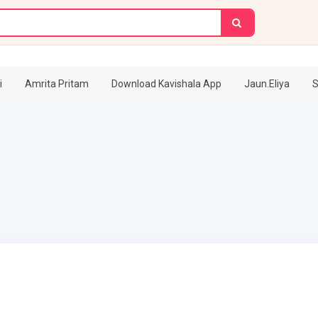
i
Amrita Pritam
Download Kavishala App
Jaun.Eliya
S