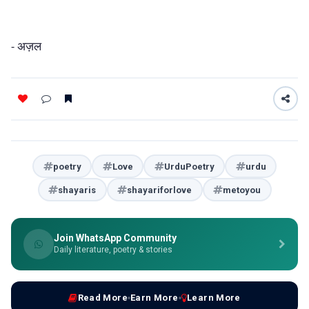
अज़ल
-
poetry
Love
UrduPoetry
urdu
shayaris
shayariforlove
metoyou
Join WhatsApp Community
Daily literature, poetry & stories
Read More
Earn More
Learn More