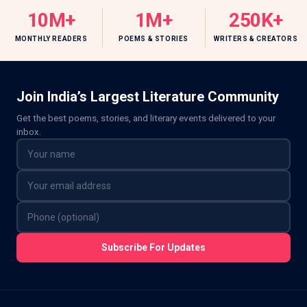
10M+
1M+
250K+
MONTHLY READERS
POEMS & STORIES
WRITERS & CREATORS
Join India’s Largest Literature Community
Get the best poems, stories, and literary events delivered to your
inbox.
Subscribe For Updates