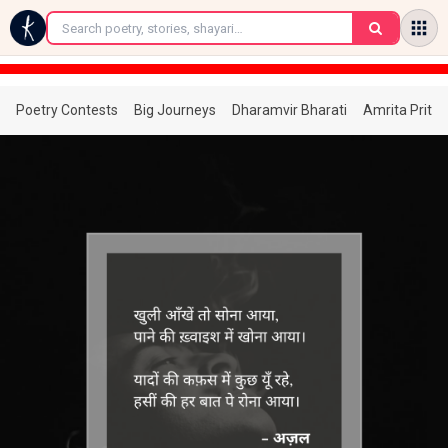
←
Poetry Contests
Big Journeys
Dharamvir Bharati
Amrita Prita