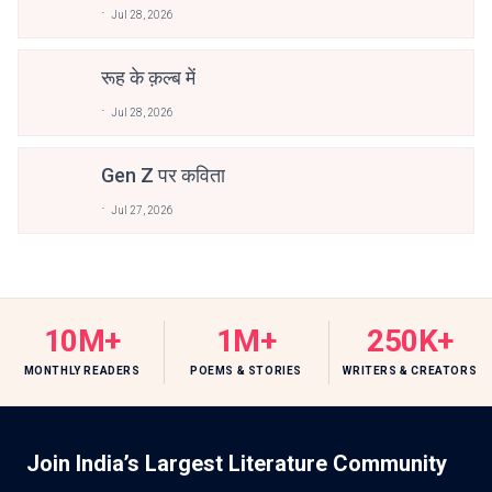
Jul 28, 2026
रूह के क़ल्ब में
Jul 28, 2026
Gen Z पर कविता
Jul 27, 2026
10M+
1M+
250K+
MONTHLY READERS
POEMS & STORIES
WRITERS & CREATORS
Join India’s Largest Literature Community