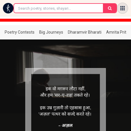
←
Poetry Contests
Big Journeys
Dharamvir Bharati
Amrita Prita