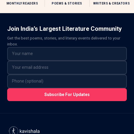
MONTHLY READERS
POEMS & STORIES
WRITERS & CREATORS
Join India’s Largest Literature Community
Get the best poems, stories, and literary events delivered to your
inbox.
Subscribe For Updates