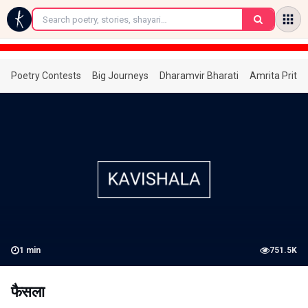
←
Poetry Contests
Big Journeys
Dharamvir Bharati
Amrita Prita
1
min
751.5K
फैसला