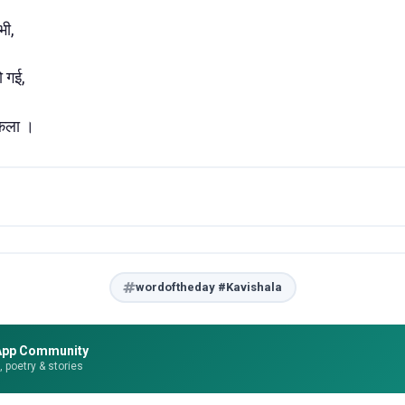
भी,
ो गई,
िकला ।
wordoftheday #Kavishala
App Community
e, poetry & stories