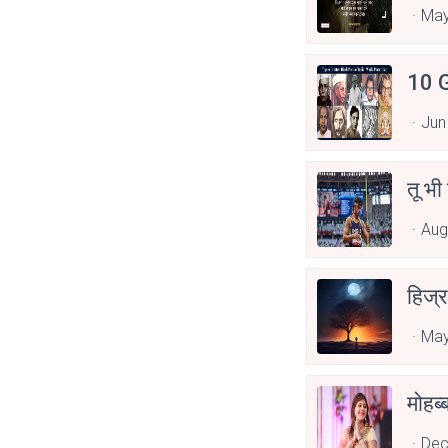
Asp
May
10 G
Jun
तू भी
Aug
हिज्र
May
Dec