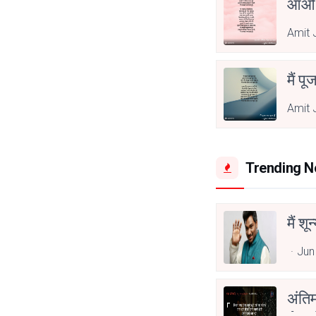
आओ 
Amit 
मैं पू
Amit 
Trending 
मैं शू
Jun
अंति