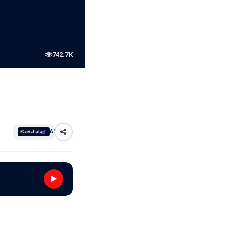
742.7K
AI