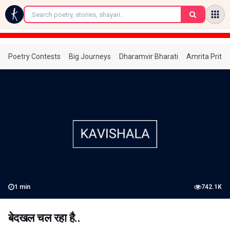
←
Poetry Contests
Big Journeys
Dharamvir Bharati
Amrita Prita
1
min
742.1K
बेदखल चल रहा है..