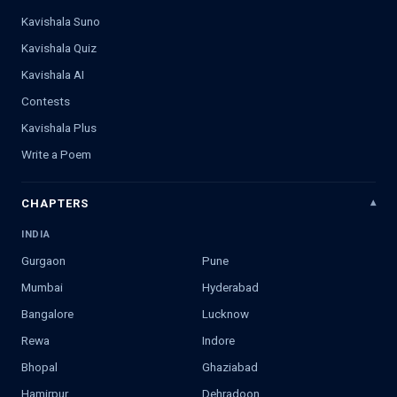
Kavishala Suno
Kavishala Quiz
Kavishala AI
Contests
Kavishala Plus
Write a Poem
CHAPTERS
INDIA
Gurgaon
Pune
Mumbai
Hyderabad
Bangalore
Lucknow
Rewa
Indore
Bhopal
Ghaziabad
Hamirpur
Dehradoon